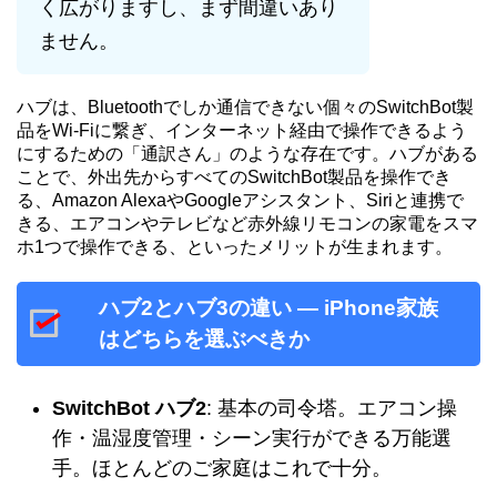
く広がりますし、まず間違いあり
ません。
ハブは、Bluetoothでしか通信できない個々のSwitchBot製
品をWi-Fiに繋ぎ、インターネット経由で操作できるよう
にするための「通訳さん」のような存在です。ハブがある
ことで、外出先からすべてのSwitchBot製品を操作でき
る、Amazon AlexaやGoogleアシスタント、Siriと連携で
きる、エアコンやテレビなど赤外線リモコンの家電をスマ
ホ1つで操作できる、といったメリットが生まれます。
ハブ2とハブ3の違い — iPhone家族
はどちらを選ぶべきか
SwitchBot ハブ2
: 基本の司令塔。エアコン操
作・温湿度管理・シーン実行ができる万能選
手。ほとんどのご家庭はこれで十分。