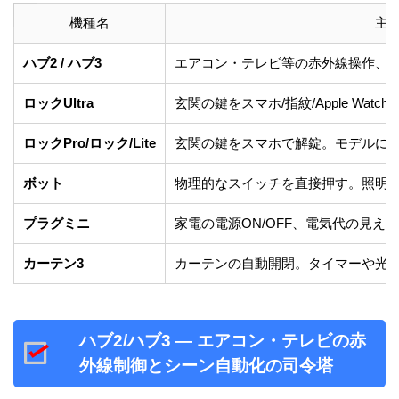
機種名
主
ハブ2 / ハブ3
エアコン・テレビ等の赤外線操作、
ロックUltra
玄関の鍵をスマホ/指紋/Apple W
ロックPro/ロック/Lite
玄関の鍵をスマホで解錠。モデルに
ボット
物理的なスイッチを直接押す。照明
プラグミニ
家電の電源ON/OFF、電気代の見え
カーテン3
カーテンの自動開閉。タイマーや光
ハブ2/ハブ3 — エアコン・テレビの赤
外線制御とシーン自動化の司令塔