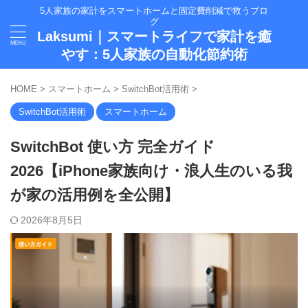
5人家族の家計をスマートホームと固定費削減で救うブロ
グ
Laksumi｜スマートライフで家計を癒
やす：5人家族の自動化節約術
HOME
>
スマートホーム
>
SwitchBot活用術
>
SwitchBot活用術
スマートホーム
SwitchBot 使い方 完全ガイド
2026【iPhone家族向け・浪人生のいる我
が家の活用例を全公開】
2026年8月5日