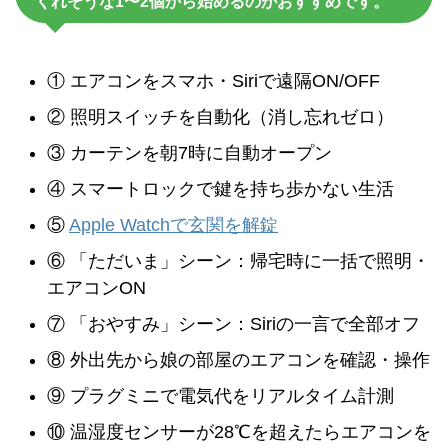
くれそうな1〜2個から始めるのがおすすめです。
① エアコンをスマホ・Siriで遠隔ON/OFF
② 照明スイッチを自動化（消し忘れゼロ）
③ カーテンを朝7時に自動オープン
④ スマートロックで鍵を持ち歩かない生活
⑤
Apple Watchで玄関を解錠
⑥ 「ただいま」シーン：帰宅時に一括で照明・
エアコンON
⑦ 「おやすみ」シーン：Siriの一言で全部オフ
⑧ 外出先から娘の部屋のエアコンを確認・操作
⑨ プラグミニで電気代をリアルタイム計測
⑩ 温湿度センサーが28℃を超えたらエアコンを