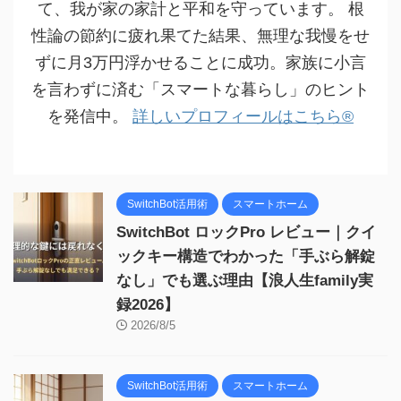
て、我が家の家計と平和を守っています。 根
性論の節約に疲れ果てた結果、無理な我慢をせ
ずに月3万円浮かせることに成功。家族に小言
を言わずに済む「スマートな暮らし」のヒント
を発信中。
詳しいプロフィールはこちら®
SwitchBot活用術
スマートホーム
SwitchBot ロックPro レビュー｜クイ
ックキー構造でわかった「手ぶら解錠
なし」でも選ぶ理由【浪人生family実
録2026】
2026/8/5
SwitchBot活用術
スマートホーム