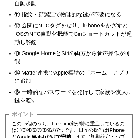
自動起動
⑪ 指紋・顔認証で物理的な鍵が不要になる
⑫ 玄関にNFCタグを貼り、iPhoneをかざすと
iOSのNFC自動化機能でSiriショートカットが起
動し解錠
⑬ Google HomeとSiriの両方から音声操作が可
能
⑭ Matter連携でApple標準の「ホーム」アプリ
に追加
⑮ 一時的なパスワードを発行して家族や友人に
鍵を渡す
ポイント
この15個のうち、Laksumi家が特に重宝しているの
は①③④⑤⑦⑧⑨の7つです。日々の操作は
iPhone
とApple Watchだけで完結
します（初期設定・ハブ