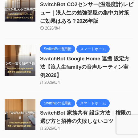
SwitchBot CO2センサー(温湿度計)レビ
ュー｜浪人生の勉強部屋の集中力対策
に効果はある？2026年版
2026/8/4
SwitchBot活用術
スマートホーム
SwitchBot Google Home 連携 設定方
法【浪人生familyの音声ルーティン実
例2026】
2026/8/4
SwitchBot活用術
スマートホーム
SwitchBot 家族共有 設定方法｜権限の
選び方と招待の失敗しないコツ
2026/8/4