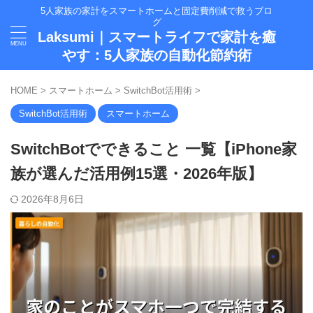
5人家族の家計をスマートホームと固定費削減で救うブロ
グ
Laksumi｜スマートライフで家計を癒
やす：5人家族の自動化節約術
HOME
>
スマートホーム
>
SwitchBot活用術
>
SwitchBot活用術
スマートホーム
SwitchBotでできること 一覧【iPhone家
族が選んだ活用例15選・2026年版】
2026年8月6日