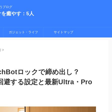
うブログ
計を癒やす：5人
ガジェット・ライフ
サイトマップ
術
>
chBotロックで締め出し？
%回避する設定と最新Ultra・Pro