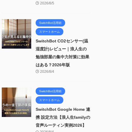
2026/8/5
SwitchBot活用術
スマートホーム
SwitchBot CO2センサー(温
湿度計)レビュー｜浪人生の
勉強部屋の集中力対策に効果
はある？2026年版
2026/8/4
SwitchBot活用術
スマートホーム
SwitchBot Google Home 連
携 設定方法【浪人生familyの
音声ルーティン実例2026】