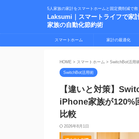
5人家族の家計をスマートホームと固定費削減で救
Laksumi｜スマートライフで家
家族の自動化節約術
スマートホーム
家計の最適化
HOME
>
スマートホーム
>
SwitchBot活用
SwitchBot活用術
【違いと対策】Swit
iPhone家族が120
比較
2026年8月1日