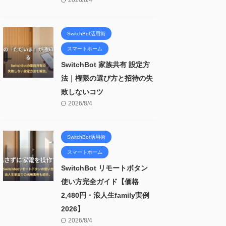
2026/8/4
SwitchBot活用術
スマートホーム
SwitchBot 家族共有 設定方
法｜権限の選び方と招待の失
敗しないコツ
2026/8/4
SwitchBot活用術
スマートホーム
SwitchBot リモートボタン
使い方完全ガイド【価格
2,480円・浪人生family実例
2026】
2026/8/4