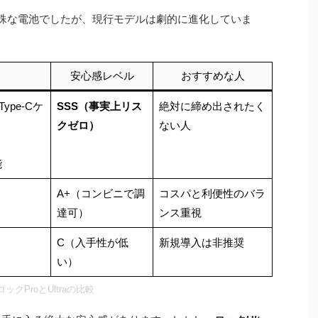
特殊な電池でしたが、現行モデルは劇的に進化していま
安心感レベル
おすすめな人
ype-Cケ
SSS（事実上リス
絶対に締め出されたく
クゼロ）
ない人
能
A+（コンビニで調
コスパと利便性のバラ
達可）
ンス重視
C（入手性が低
新規導入は非推奨
い）
ロックProとUltraの比較