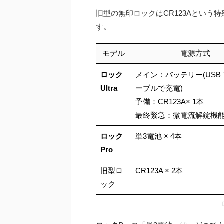
旧型の無印ロックはCR123Aという
す。
モデル
電源方式
ロック
メイン：バッテリー(USB T
Ultra
ーブルで充電)
予備：CR123A× 1本
最終緊急：微電流解錠機
ロック
単3電池 × 4本
Pro
旧型ロ
CR123A × 2本
ック