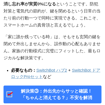
消し忘れ率が実質0%になる
ということです。防犯
対策と電気代の節約が、鍵を閉めるという日常の当
たり前の行動一つで同時に実現できる。これこそ、
スマートホームの真骨頂と言えるでしょう。
「家に誰か残っている時」は、そもそも玄関の鍵を
閉めて外出しませんから、誤作動の心配もありませ
ん。家族の行動様式に完璧にフィットした、最もロ
ジカルな解決策です。
必要なもの：
SwitchBot ハブ2
+
SwitchBot ドア
ロックProセット
など
解決策③：外出先からサッと確認！
「ちゃんと消えてる？」不安を解消