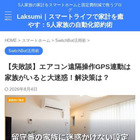
5人家族の家計をスマートホームと固定費削減で救うブロ
グ
Laksumi｜スマートライフで家計を癒
やす：5人家族の自動化節約術
HOME
>
スマートホーム
>
SwitchBot活用術
>
SwitchBot活用術
【失敗談】エアコン遠隔操作GPS連動は
家族がいると大迷惑！解決策は？
2026年8月4日