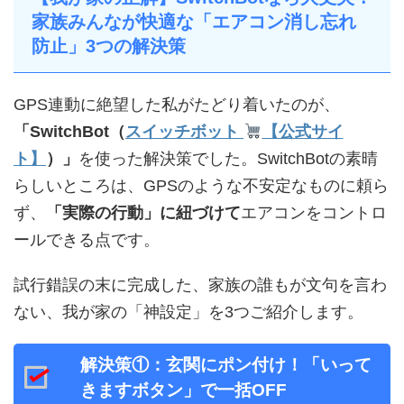
家族みんなが快適な「エアコン消し忘れ
防止」3つの解決策
GPS連動に絶望した私がたどり着いたのが、
「SwitchBot（
スイッチボット
【公式サイ
ト】
）」
を使った解決策でした。SwitchBotの素晴
らしいところは、GPSのような不安定なものに頼ら
ず、
「実際の行動」に紐づけて
エアコンをコントロ
ールできる点です。
試行錯誤の末に完成した、家族の誰もが文句を言わ
ない、我が家の「神設定」を3つご紹介します。
解決策①：玄関にポン付け！「いって
きますボタン」で一括OFF