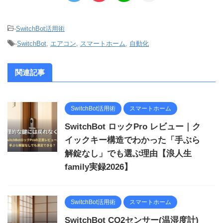
-
SwitchBot活用術
-
SwitchBot
,
エアコン
,
スマートホーム
,
自動化
関連記事
SwitchBot活用術
スマートホーム
SwitchBot ロックPro レビュー｜ク
イックキー構造でわかった「手ぶら
解錠なし」でも選ぶ理由【浪人生
family実録2026】
SwitchBot活用術
スマートホーム
SwitchBot CO2センサー(温湿度計)