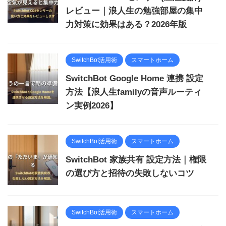
レビュー｜浪人生の勉強部屋の集中
力対策に効果はある？2026年版
SwitchBot活用術
スマートホーム
SwitchBot Google Home 連携 設定
方法【浪人生familyの音声ルーティ
ン実例2026】
SwitchBot活用術
スマートホーム
SwitchBot 家族共有 設定方法｜権限
の選び方と招待の失敗しないコツ
SwitchBot活用術
スマートホーム