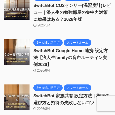
SwitchBot CO2センサー(温湿度計)レビ
ュー｜浪人生の勉強部屋の集中力対策
に効果はある？2026年版
2026/8/4
SwitchBot活用術
スマートホーム
SwitchBot Google Home 連携 設定方
法【浪人生familyの音声ルーティン実
例2026】
2026/8/4
SwitchBot活用術
スマートホーム
SwitchBot 家族共有 設定方法｜権限の
選び方と招待の失敗しないコツ
2026/8/4