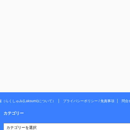
（らくしゅみ(Laksumi)について）
プライバシーポリシー / 免責事項
問合
カテゴリー