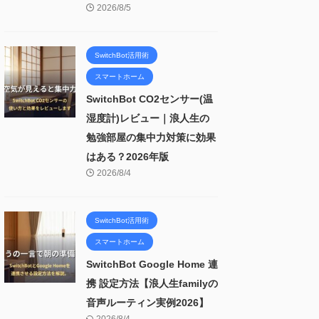
2026/8/5
SwitchBot活用術
スマートホーム
SwitchBot CO2センサー(温
湿度計)レビュー｜浪人生の
勉強部屋の集中力対策に効果
はある？2026年版
2026/8/4
SwitchBot活用術
スマートホーム
SwitchBot Google Home 連
携 設定方法【浪人生familyの
音声ルーティン実例2026】