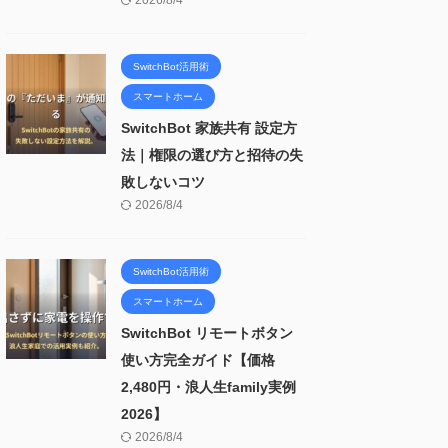
2026/8/4
SwitchBot活用術
スマートホーム
SwitchBot 家族共有 設定方
法｜権限の選び方と招待の失
敗しないコツ
2026/8/4
SwitchBot活用術
スマートホーム
SwitchBot リモートボタン
使い方完全ガイド【価格
2,480円・浪人生family実例
2026】
2026/8/4